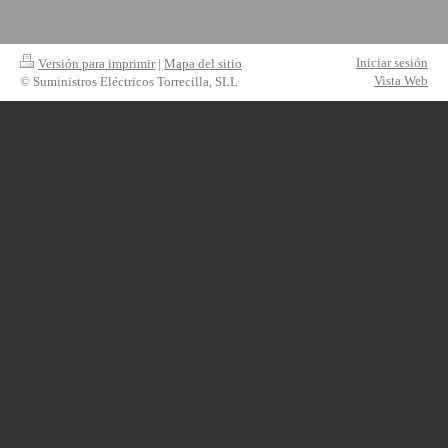
Iniciar sesión
Versión para imprimir
|
Mapa del sitio
Vista Web
© Suministros Eléctricos Torrecilla, SLL