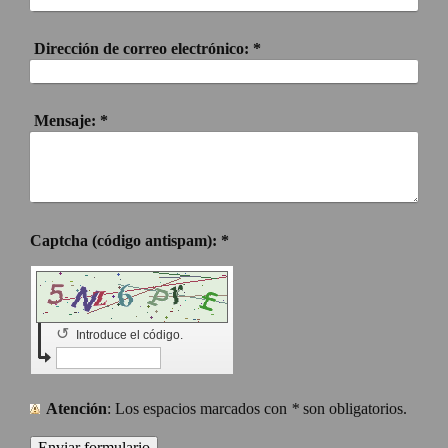
Dirección de correo electrónico:
*
Mensaje:
*
Captcha (código antispam): *
↺
Introduce el código.
Atención
: Los espacios marcados con
*
son obligatorios.